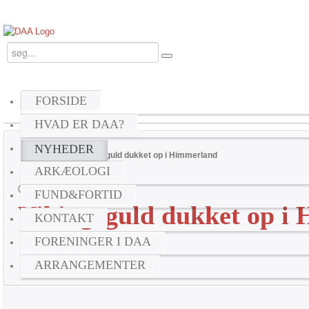
FORSIDE
HVAD ER DAA?
NYHEDER
Home
Nyheder
Vikingeguld dukket op i Himmerland
ARKÆOLOGI
Udskriv
06
maj
2026
FUND&FORTID
Vikingeguld dukket op i
KONTAKT
FORENINGER I DAA
ARRANGEMENTER