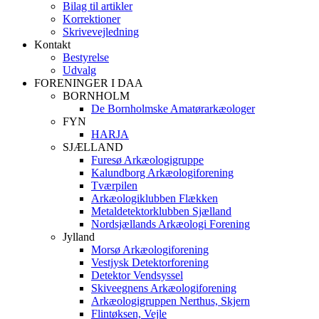
Bilag til artikler
Korrektioner
Skrivevejledning
Kontakt
Bestyrelse
Udvalg
FORENINGER I DAA
BORNHOLM
De Bornholmske Amatørarkæologer
FYN
HARJA
SJÆLLAND
Furesø Arkæologigruppe
Kalundborg Arkæologiforening
Tværpilen
Arkæologiklubben Flækken
Metaldetektorklubben Sjælland
Nordsjællands Arkæologi Forening
Jylland
Morsø Arkæologiforening
Vestjysk Detektorforening
Detektor Vendsyssel
Skiveegnens Arkæologiforening
Arkæologigruppen Nerthus, Skjern
Flintøksen, Vejle