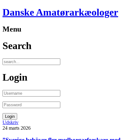
Danske Amatørarkæologer
Menu
Search
Login
Udskriv
24
marts
2026
”Sverige behöver fler medborgarforskare med