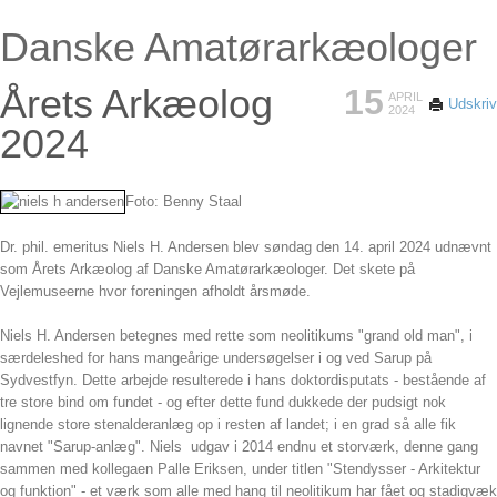
Danske Amatørarkæologer
Årets Arkæolog
15
APRIL
Udskriv
2024
2024
Foto: Benny Staal
Dr. phil. emeritus Niels H. Andersen blev søndag den 14. april 2024 udnævnt
som Årets Arkæolog af Danske Amatørarkæologer. Det skete på
Vejlemuseerne hvor foreningen afholdt årsmøde.
Niels H. Andersen betegnes med rette som neolitikums "grand old man", i
særdeleshed for hans mangeårige undersøgelser i og ved Sarup på
Sydvestfyn. Dette arbejde resulterede i hans doktordisputats - bestående af
tre store bind om fundet - og efter dette fund dukkede der pudsigt nok
lignende store stenalderanlæg op i resten af landet; i en grad så alle fik
navnet "Sarup-anlæg". Niels udgav i 2014 endnu et storværk, denne gang
sammen med kollegaen Palle Eriksen, under titlen "Stendysser - Arkitektur
og funktion" - et værk som alle med hang til neolitikum har fået og stadigvæk