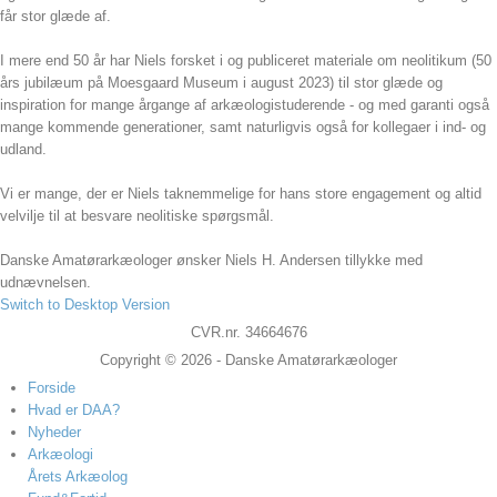
får stor glæde af.
I mere end 50 år har Niels forsket i og publiceret materiale om neolitikum (50
års jubilæum på Moesgaard Museum i august 2023) til stor glæde og
inspiration for mange årgange af arkæologistuderende - og med garanti også
mange kommende generationer, samt naturligvis også for kollegaer i ind- og
udland.
Vi er mange, der er Niels taknemmelige for hans store engagement og altid
velvilje til at besvare neolitiske spørgsmål.
Danske Amatørarkæologer ønsker Niels H. Andersen tillykke med
udnævnelsen.
Switch to Desktop Version
CVR.nr. 34664676
Copyright © 2026 - Danske Amatørarkæologer
Forside
Hvad er DAA?
Nyheder
Arkæologi
Årets Arkæolog