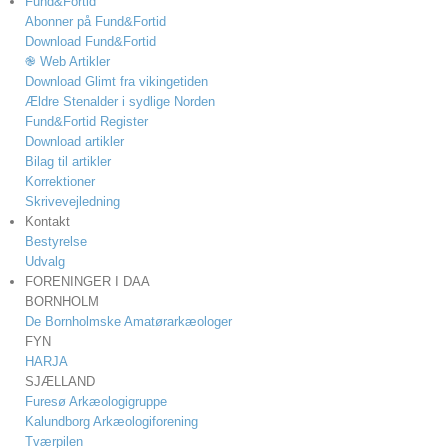
Fund&Fortid
Abonner på Fund&Fortid
Download Fund&Fortid
֎ Web Artikler
Download Glimt fra vikingetiden
Ældre Stenalder i sydlige Norden
Fund&Fortid Register
Download artikler
Bilag til artikler
Korrektioner
Skrivevejledning
Kontakt
Bestyrelse
Udvalg
FORENINGER I DAA
BORNHOLM
De Bornholmske Amatørarkæologer
FYN
HARJA
SJÆLLAND
Furesø Arkæologigruppe
Kalundborg Arkæologiforening
Tværpilen