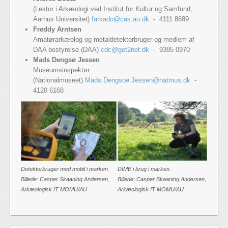
(Lektor i Arkæologi ved Institut for Kultur og Samfund,
Aarhus Universitet)
farkado@cas.au.dk
- 4111 8689
Freddy Arntsen
Amatørarkæolog og metaldetektorbruger og medlem af
DAA bestyrelse (DAA)
cdc@get2net.dk
- 9385 0970
Mads Dengsø Jessen
Museumsinspektør
(Nationalmuseet)
Mads.Dengsoe.Jessen@natmus.dk
-
4120 6168
Detektorbruger med mobil i marken.
DIME i brug i marken.
Billede: Casper Skaaning Andersen,
Billede: Casper Skaaning Andersen,
Arkæologisk IT MOMU/AU
Arkæologisk IT MOMU/AU