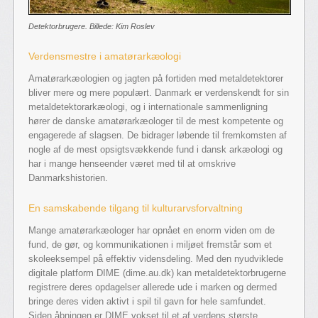
Detektorbrugere. Billede: Kim Roslev
Verdensmestre i amatørarkæologi
Amatørarkæologien og jagten på fortiden med metaldetektorer
bliver mere og mere populært. Danmark er verdenskendt for sin
metaldetektorarkæologi, og i internationale sammenligning
hører de danske amatørarkæologer til de mest kompetente og
engagerede af slagsen. De bidrager løbende til fremkomsten af
nogle af de mest opsigtsvækkende fund i dansk arkæologi og
har i mange henseender været med til at omskrive
Danmarkshistorien.
En samskabende tilgang til kulturarvsforvaltning
Mange amatørarkæologer har opnået en enorm viden om de
fund, de gør, og kommunikationen i miljøet fremstår som et
skoleeksempel på effektiv vidensdeling. Med den nyudviklede
digitale platform DIME (dime.au.dk) kan metaldetektorbrugerne
registrere deres opdagelser allerede ude i marken og dermed
bringe deres viden aktivt i spil til gavn for hele samfundet.
Siden åbningen er DIME vokset til et af verdens største