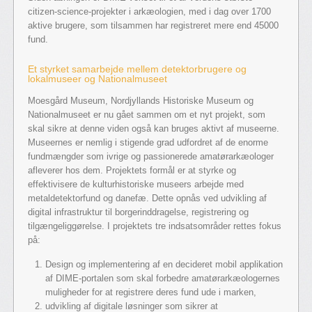
citizen-science-projekter i arkæologien, med i dag over 1700
aktive brugere, som tilsammen har registreret mere end 45000
fund.
Et styrket samarbejde mellem detektorbrugere og
lokalmuseer og Nationalmuseet
Moesgård Museum, Nordjyllands Historiske Museum og
Nationalmuseet er nu gået sammen om et nyt projekt, som
skal sikre at denne viden også kan bruges aktivt af museerne.
Museernes er nemlig i stigende grad udfordret af de enorme
fundmængder som ivrige og passionerede amatørarkæologer
afleverer hos dem. Projektets formål er at styrke og
effektivisere de kulturhistoriske museers arbejde med
metaldetektorfund og danefæ. Dette opnås ved udvikling af
digital infrastruktur til borgerinddragelse, registrering og
tilgængeliggørelse. I projektets tre indsatsområder rettes fokus
på:
Design og implementering af en decideret mobil applikation
af DIME-portalen som skal forbedre amatørarkæologernes
muligheder for at registrere deres fund ude i marken,
udvikling af digitale løsninger som sikrer at