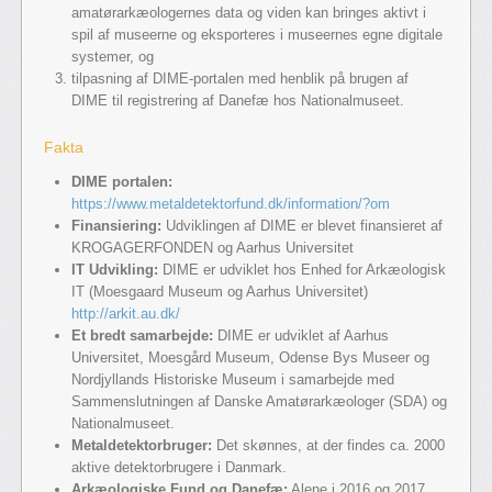
amatørarkæologernes data og viden kan bringes aktivt i
spil af museerne og eksporteres i museernes egne digitale
systemer, og
tilpasning af DIME-portalen med henblik på brugen af
DIME til registrering af Danefæ hos Nationalmuseet.
Fakta
DIME portalen:
https://www.metaldetektorfund.dk/information/?om
Finansiering:
Udviklingen af DIME er blevet finansieret af
KROGAGERFONDEN og Aarhus Universitet
IT Udvikling:
DIME er udviklet hos Enhed for Arkæologisk
IT (Moesgaard Museum og Aarhus Universitet)
http://arkit.au.dk/
Et bredt samarbejde:
DIME er udviklet af Aarhus
Universitet, Moesgård Museum, Odense Bys Museer og
Nordjyllands Historiske Museum i samarbejde med
Sammenslutningen af Danske Amatørarkæologer (SDA) og
Nationalmuseet.
Metaldetektorbruger:
Det skønnes, at der findes ca. 2000
aktive detektorbrugere i Danmark.
Arkæologiske Fund og Danefæ:
Alene i 2016 og 2017