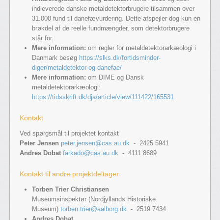
indleverede danske metaldetektorbrugere tilsammen over
31.000 fund til danefævurdering. Dette afspejler dog kun en
brøkdel af de reelle fundmængder, som detektorbrugere
står for.
Mere information:
om regler for metaldetektorarkæologi i
Danmark besøg
https://slks.dk/fortidsminder-
diger/metaldetektor-og-danefae/
Mere information:
om DIME og Dansk
metaldetektorarkæologi:
https://tidsskrift.dk/dja/article/view/111422/165531
Kontakt
Ved spørgsmål til projektet kontakt
Peter Jensen
peter.jensen@cas.au.dk
- 2425 5941
Andres Dobat
farkado@cas.au.dk
- 4111 8689
Kontakt til andre projektdeltager:
Torben Trier Christiansen
Museumsinspektør (Nordjyllands Historiske
Museum)
torben.trier@aalborg.dk
- 2519 7434
Andres Dobat