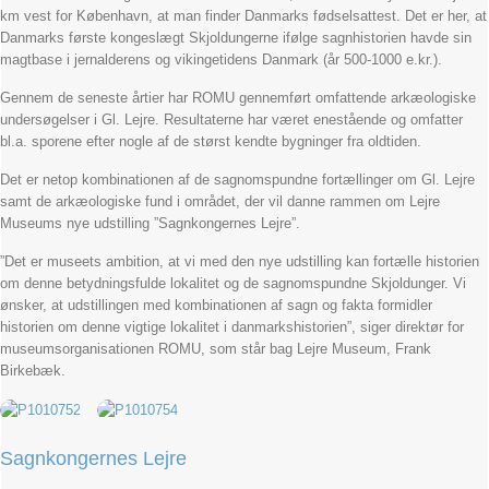
km vest for København, at man finder Danmarks fødselsattest. Det er her, at
Danmarks første kongeslægt Skjoldungerne ifølge sagnhistorien havde sin
magtbase i jernalderens og vikingetidens Danmark (år 500-1000 e.kr.).
Gennem de seneste årtier har ROMU gennemført omfattende arkæologiske
undersøgelser i Gl. Lejre. Resultaterne har været enestående og omfatter
bl.a. sporene efter nogle af de størst kendte bygninger fra oldtiden.
Det er netop kombinationen af de sagnomspundne fortællinger om Gl. Lejre
samt de arkæologiske fund i området, der vil danne rammen om Lejre
Museums nye udstilling ”Sagnkongernes Lejre”.
”Det er museets ambition, at vi med den nye udstilling kan fortælle historien
om denne betydningsfulde lokalitet og de sagnomspundne Skjoldunger. Vi
ønsker, at udstillingen med kombinationen af sagn og fakta formidler
historien om denne vigtige lokalitet i danmarkshistorien”, siger direktør for
museumsorganisationen ROMU, som står bag Lejre Museum, Frank
Birkebæk.
Sagnkongernes Lejre