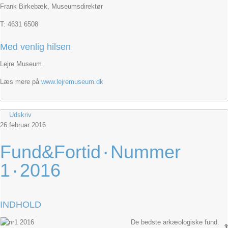
Frank Birkebæk, Museumsdirektør
T: 4631 6508
Med venlig hilsen
Lejre Museum
Læs mere på
www.lejremuseum.dk
Udskriv
26
februar
2016
Fund&Fortid٠Nummer
1٠2016
INDHOLD
De bedste arkæologiske fund.
3