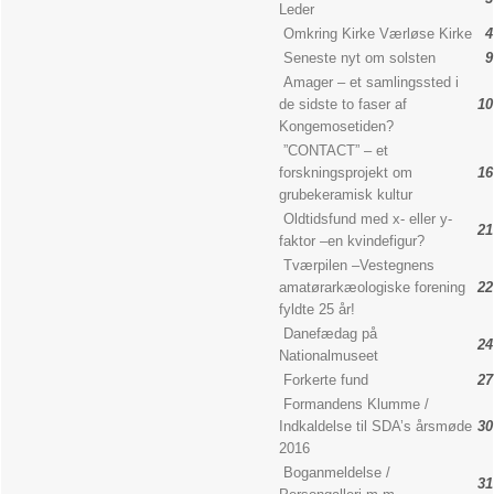
Leder
Omkring Kirke Værløse Kirke
4
Seneste nyt om solsten
9
Amager – et samlingssted i
de sidste to faser af
10
Kongemosetiden?
”CONTACT” – et
forskningsprojekt om
16
grubekeramisk kultur
Oldtidsfund med x- eller y-
21
faktor –en kvindefigur?
Tværpilen –Vestegnens
amatørarkæologiske forening
22
fyldte 25 år!
Danefædag på
24
Nationalmuseet
Forkerte fund
27
Formandens Klumme /
Indkaldelse til SDA’s årsmøde
30
2016
Boganmeldelse /
31