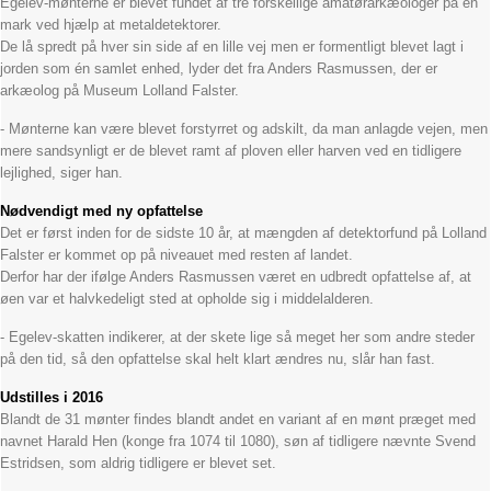
Egelev-mønterne er blevet fundet af tre forskellige amatørarkæologer på en
mark ved hjælp at metaldetektorer.
De lå spredt på hver sin side af en lille vej men er formentligt blevet lagt i
jorden som én samlet enhed, lyder det fra Anders Rasmussen, der er
arkæolog på Museum Lolland Falster.
- Mønterne kan være blevet forstyrret og adskilt, da man anlagde vejen, men
mere sandsynligt er de blevet ramt af ploven eller harven ved en tidligere
lejlighed, siger han.
Nødvendigt med ny opfattelse
Det er først inden for de sidste 10 år, at mængden af detektorfund på Lolland
Falster er kommet op på niveauet med resten af landet.
Derfor har der ifølge Anders Rasmussen været en udbredt opfattelse af, at
øen var et halvkedeligt sted at opholde sig i middelalderen.
- Egelev-skatten indikerer, at der skete lige så meget her som andre steder
på den tid, så den opfattelse skal helt klart ændres nu, slår han fast.
Udstilles i 2016
Blandt de 31 mønter findes blandt andet en variant af en mønt præget med
navnet Harald Hen (konge fra 1074 til 1080), søn af tidligere nævnte Svend
Estridsen, som aldrig tidligere er blevet set.