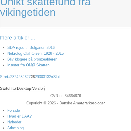
Unikt skattefund fra
vikingetiden
Flere artikler ...
SDA rejse til Bulgarien 2016
Nekrolog Olaf Olsen, 1928 - 2015
Bliv klogere på bronzealderen
Mønter fra OMØ Skatten
Start
«
23
24
25
26
27
28
29
30
31
32
»
Slut
Switch to Desktop Version
CVR.nr. 34664676
Copyright © 2026 - Danske Amatørarkæologer
Forside
Hvad er DAA?
Nyheder
Arkæologi