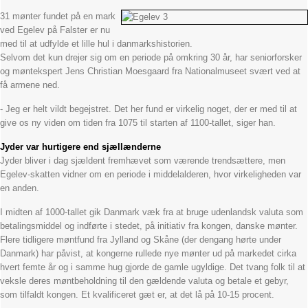
31 mønter fundet på en mark
ved Egelev på Falster er nu
med til at udfylde et lille hul i danmarkshistorien.
Selvom det kun drejer sig om en periode på omkring 30 år, har seniorforsker
og møntekspert Jens Christian Moesgaard fra Nationalmuseet svært ved at
få armene ned.
- Jeg er helt vildt begejstret. Det her fund er virkelig noget, der er med til at
give os ny viden om tiden fra 1075 til starten af 1100-tallet, siger han.
Jyder var hurtigere end sjællænderne
Jyder bliver i dag sjældent fremhævet som værende trendsættere, men
Egelev-skatten vidner om en periode i middelalderen, hvor virkeligheden var
en anden.
I midten af 1000-tallet gik Danmark væk fra at bruge udenlandsk valuta som
betalingsmiddel og indførte i stedet, på initiativ fra kongen, danske mønter.
Flere tidligere møntfund fra Jylland og Skåne (der dengang hørte under
Danmark) har påvist, at kongerne rullede nye mønter ud på markedet cirka
hvert femte år og i samme hug gjorde de gamle ugyldige. Det tvang folk til at
veksle deres møntbeholdning til den gældende valuta og betale et gebyr,
som tilfaldt kongen. Et kvalificeret gæt er, at det lå på 10-15 procent.