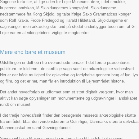
Sagnene fortæller, at lige uden for Lejre Museums døre, i det smukke,
kuperede landskab, lå Skjoldungernes kongsgård. Skjoldungerne
nedstammede fra Kong Skjold, og talte ifølge Saxo Grammaticus konger
som Rolf Krake, Frode Fredegod og Harald Hildetand. Skjoldungerne er
sagnkonger, men arkæologiske fund på stedet underbygger tesen om, at Gl.
Lejre var en af vikingetidens vigtigste magtcentre.
Mere end bare et museum
Udstillingen er delt op i tre overordnede temaer. I det første præsenteres
publikum for kilderne - de skriftlige sagn samt de arkæologiske vidnesbyrd.
Her er der både mulighed for oplevelse og fordybelse gennem brug af lyd, lys
og film, og det er her, man får en introduktion til Lejreområdet historie.
Det andet hovedforløb er udformet som et stort digitalt vægkort, hvor man
aktivt kan søge oplysninger om monumenterne og udgravninger i landskabet
rundt om museet.
I det tredje hovedafsnit finder den besøgende museets arkæologiske skatte
fra området, bl.a. den verdensberømte Odin-figur, Danmarks største sølvskat
Mannerupskatten samt Gevningefundet.
Senere vil Lejre Museum udvide sin formidling til landskabet gennem