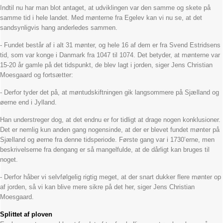
Indtil nu har man blot antaget, at udviklingen var den samme og skete på
samme tid i hele landet. Med mønterne fra Egelev kan vi nu se, at det
sandsynligvis hang anderledes sammen.
- Fundet består af i alt 31 mønter, og hele 16 af dem er fra Svend Estridsens
tid, som var konge i Danmark fra 1047 til 1074. Det betyder, at mønterne var
15-20 år gamle på det tidspunkt, de blev lagt i jorden, siger Jens Christian
Moesgaard og fortsætter:
- Derfor tyder det på, at møntudskiftningen gik langsommere på Sjælland og
øerne end i Jylland.
Han understreger dog, at det endnu er for tidligt at drage nogen konklusioner.
Det er nemlig kun anden gang nogensinde, at der er blevet fundet mønter på
Sjælland og øerne fra denne tidsperiode. Første gang var i 1730’erne, men
beskrivelserne fra dengang er så mangelfulde, at de dårligt kan bruges til
noget.
- Derfor håber vi selvfølgelig rigtig meget, at der snart dukker flere mønter op
af jorden, så vi kan blive mere sikre på det her, siger Jens Christian
Moesgaard.
Splittet af ploven