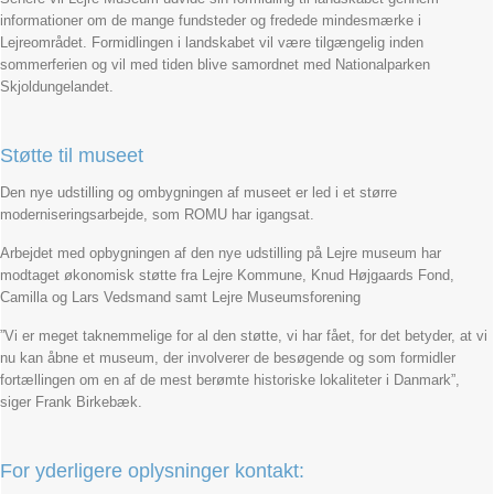
informationer om de mange fundsteder og fredede mindesmærke i
Lejreområdet. Formidlingen i landskabet vil være tilgængelig inden
sommerferien og vil med tiden blive samordnet med Nationalparken
Skjoldungelandet.
Støtte til museet
Den nye udstilling og ombygningen af museet er led i et større
moderniseringsarbejde, som ROMU har igangsat.
Arbejdet med opbygningen af den nye udstilling på Lejre museum har
modtaget økonomisk støtte fra Lejre Kommune, Knud Højgaards Fond,
Camilla og Lars Vedsmand samt Lejre Museumsforening
”Vi er meget taknemmelige for al den støtte, vi har fået, for det betyder, at vi
nu kan åbne et museum, der involverer de besøgende og som formidler
fortællingen om en af de mest berømte historiske lokaliteter i Danmark”,
siger Frank Birkebæk.
For yderligere oplysninger kontakt: