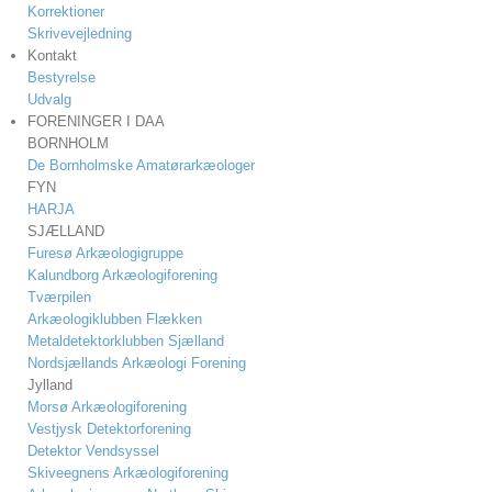
Korrektioner
Skrivevejledning
Kontakt
Bestyrelse
Udvalg
FORENINGER I DAA
BORNHOLM
De Bornholmske Amatørarkæologer
FYN
HARJA
SJÆLLAND
Furesø Arkæologigruppe
Kalundborg Arkæologiforening
Tværpilen
Arkæologiklubben Flækken
Metaldetektorklubben Sjælland
Nordsjællands Arkæologi Forening
Jylland
Morsø Arkæologiforening
Vestjysk Detektorforening
Detektor Vendsyssel
Skiveegnens Arkæologiforening