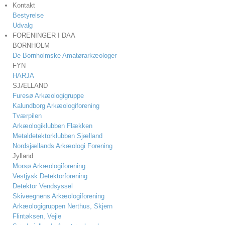
Kontakt
Bestyrelse
Udvalg
FORENINGER I DAA
BORNHOLM
De Bornholmske Amatørarkæologer
FYN
HARJA
SJÆLLAND
Furesø Arkæologigruppe
Kalundborg Arkæologiforening
Tværpilen
Arkæologiklubben Flækken
Metaldetektorklubben Sjælland
Nordsjællands Arkæologi Forening
Jylland
Morsø Arkæologiforening
Vestjysk Detektorforening
Detektor Vendsyssel
Skiveegnens Arkæologiforening
Arkæologigruppen Nerthus, Skjern
Flintøksen, Vejle